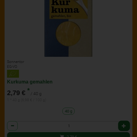
Sonnentor
EG-VO
Kurkuma gemahlen
*
2,79 €
/ 40 g
1 * 40 g (6,98 € / 100 g)
40 g
Anzahl
2,79
€