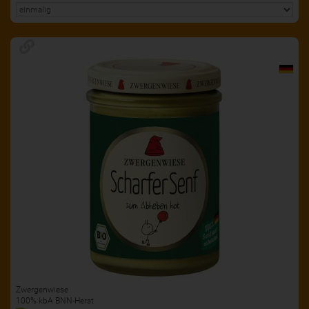
Zwergenwiese
100% kbA BNN-Herst