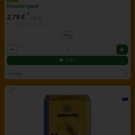
Kümmel ganz
*
2,79 €
/ 60 g
1 * 60 g (4,65 € / 100 g)
60 g
Anzahl
2,79
€