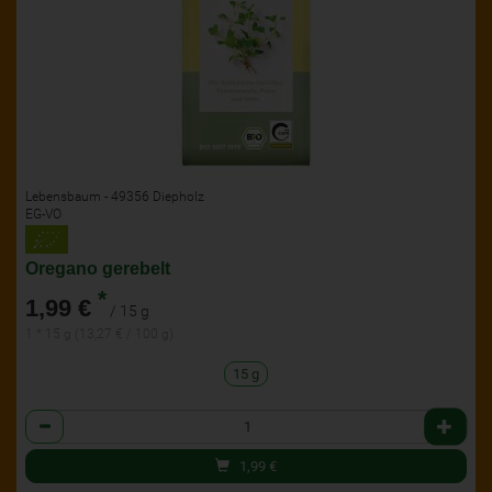
Lebensbaum - 49356 Diepholz
EG-VO
Oregano gerebelt
*
1,99 €
/ 15 g
1 * 15 g (13,27 € / 100 g)
15 g
Anzahl
1,99
€