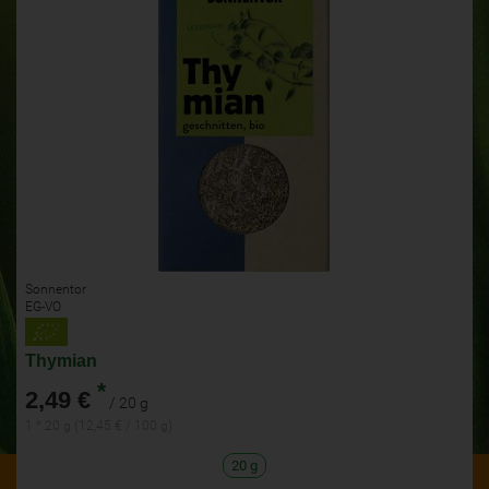
Sonnentor
EG-VO
Thymian
*
2,49 €
/ 20 g
1 * 20 g (12,45 € / 100 g)
20 g