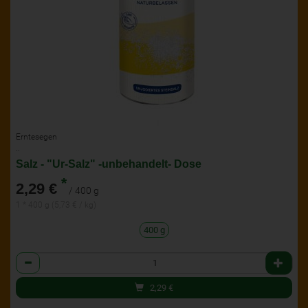
Erntesegen
..
Salz - "Ur-Salz" -unbehandelt- Dose
*
2,29 €
/ 400 g
1 * 400 g (5,73 € / kg)
400 g
Anzahl
2,29
€