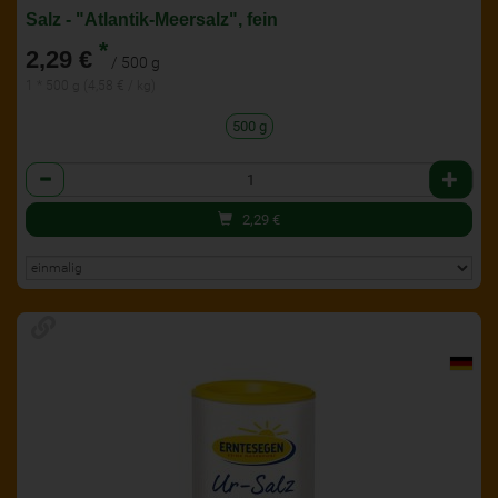
Salz - "Atlantik-Meersalz", fein
*
2,29 €
/ 500 g
1 * 500 g (4,58 € / kg)
500 g
Anzahl
2,29
€