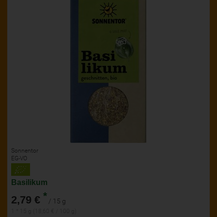
Sonnentor
EG-VO
Basilikum
*
2,79 €
/ 15 g
1 * 15 g (18,60 € / 100 g)