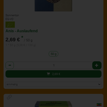
Sonnentor
EG-VO
Anis - Auslaufend
*
2,69 €
/ 50 g
1 * 50 g (5,38 € / 100 g)
50 g
Anzahl
2,69
€