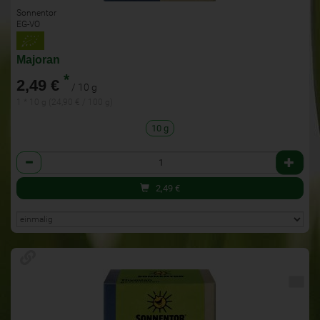
Sonnentor
EG-VO
Majoran
*
2,49 €
/ 10 g
1 * 10 g (24,90 € / 100 g)
10 g
Anzahl
2,49
€