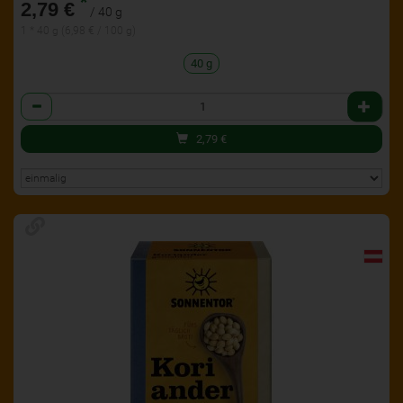
*
2,79 €
/ 40 g
1 * 40 g (6,98 € / 100 g)
40 g
Anzahl
2,79
€