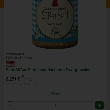
Zwergenwiese
100% kbA BNN-Herst
Senf Süßer-Senf, bayerisch von Zwergenwiese
*
2,29 €
/ 160 ml
1 * 160 ml (1,43 € / 100 ml)
160 ml
Anzahl