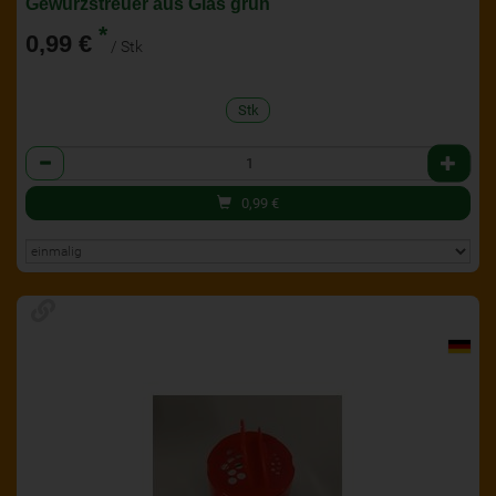
Gewürzstreuer aus Glas grün
*
0,99 €
/ Stk
Stk
Anzahl
0,99
€