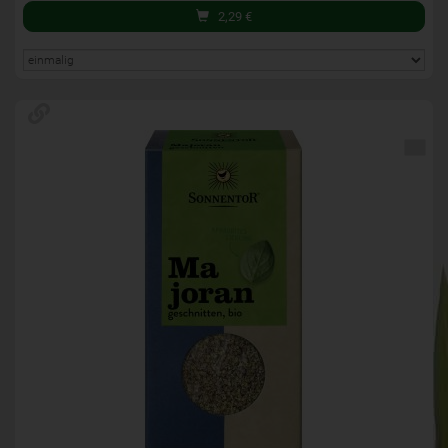
2,29
€