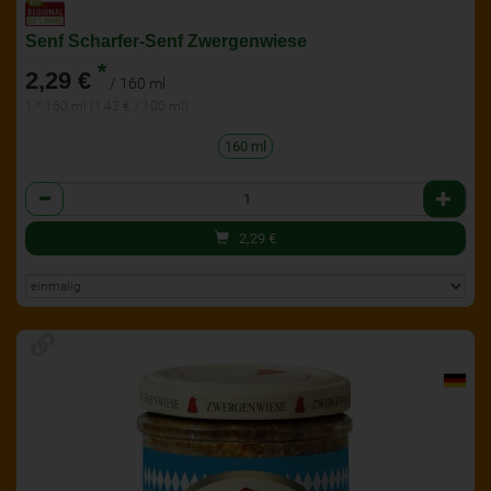
Senf Scharfer-Senf Zwergenwiese
*
2,29 €
/ 160 ml
1 * 160 ml (1,43 € / 100 ml)
160 ml
Anzahl
2,29
€