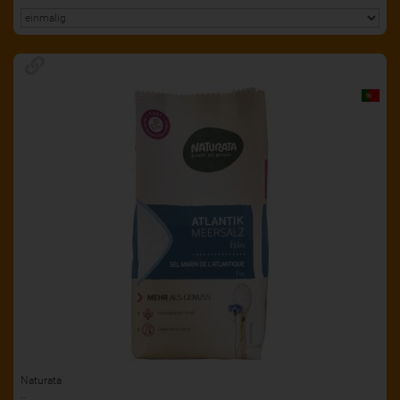
Naturata
..