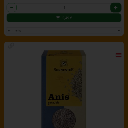
Anzahl
2,49
€