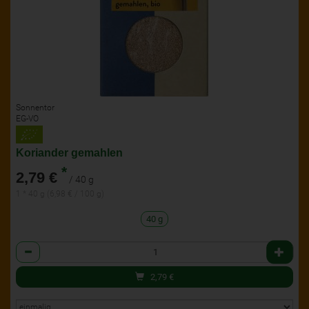
Sonnentor
EG-VO
Koriander gemahlen
*
2,79 €
/ 40 g
1 * 40 g (6,98 € / 100 g)
40 g
Anzahl
2,79
€