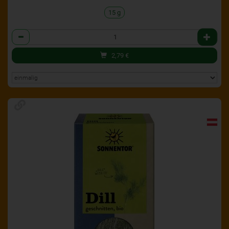
15 g
Anzahl
2,79
€