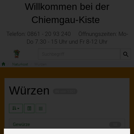
Willkommen bei der
Chiemgau-Kiste
Telefon: 0861 - 20 93 240 Öffnungszeiten: Mo-
Do 7.30 - 15 Uhr und Fr 8-12 Uhr
Produkt
Naturkost
Würzen
Würzen
86 von 1301
Gewürze
58