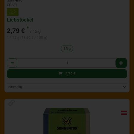
Sonnentor
EG-VO
Liebstöckel
*
2,79 €
/ 15 g
1 * 15 g (18,60 € / 100 g)
15 g
Anzahl
2,79
€