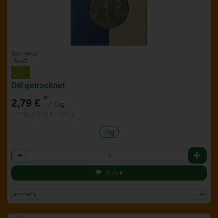
Sonnentor
EG-VO
Dill getrocknet
*
2,79 €
/ 15g
1 * 15g (18,60 € / 100 g)
15g
Anzahl
2,79
€