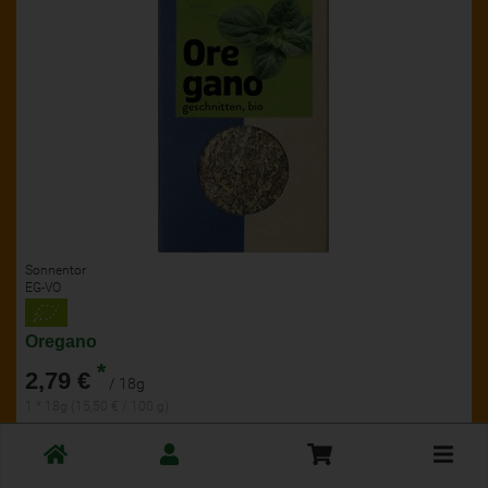
Sonnentor
EG-VO
Oregano
*
2,79 €
/ 18g
1 * 18g (15,50 € / 100 g)
18g
Toggle
cart