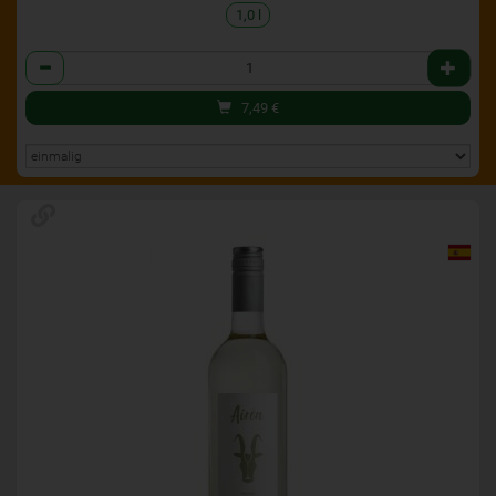
1,0 l
Anzahl
7,49
€