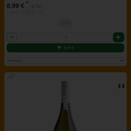
*
8,99 €
/ 0,75 l
1 * 0,75 l (11,98 € / 1 l)
0,75 l
Anzahl
8,99
€