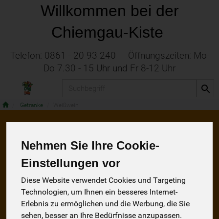
Willkommen bei der
Chiemgau-Kiste
Telefon: 0861 - 20 93 240 Öffnungszeiten: Mo-
Do 7.30 - 15 Uhr und Fr 8-12 Uhr
Produkt
Getränke
Weißwein
Weißwein
Nehmen Sie Ihre Cookie-
10 von 1299
Einstellungen vor
Diese Website verwendet Cookies und Targeting
Technologien, um Ihnen ein besseres Internet-
Erlebnis zu ermöglichen und die Werbung, die Sie
sehen, besser an Ihre Bedürfnisse anzupassen.