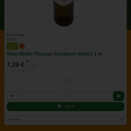
Peter Riegel
EG-VO
Wein Müller-Thurgau Knobloch lieblich 1 ltr
*
7,29 €
/ 1 l
1 * 1 l (7,29 € / l)
1 l
Anzahl
7,29
€