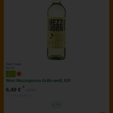
Peter Riegel
EG-VO
Wein Mezzogiorno Grillo weiß, IGP
*
6,49 €
/ 0.75 l
1 * 0.75 l (8,65 € / l)
0.75 l