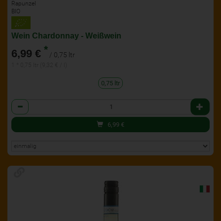
Rapunzel
BIO
Wein Chardonnay - Weißwein
*
6,99 €
/ 0,75 ltr
1 * 0,75 ltr (9,32 € / l)
0,75 ltr
Anzahl
6,99
€