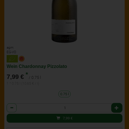
agm
EG-VO
Wein Chardonnay Pizzolato
*
7,99 €
/ 0.75 l
1 * 0.75 l (10,65 € / l)
0.75 l
Anzahl
7,99
€