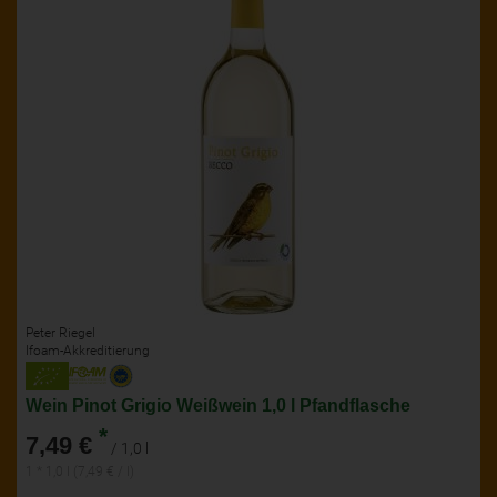
Peter Riegel
Ifoam-Akkreditierung
Wein Pinot Grigio Weißwein 1,0 l Pfandflasche
*
7,49 €
/ 1,0 l
1 * 1,0 l (7,49 € / l)