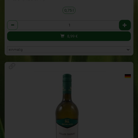
0,75 l
Anzahl
8,99
€