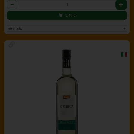
Anzahl
6,49
€