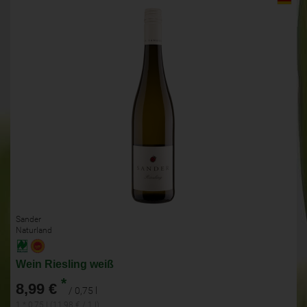
Sander
Naturland
Wein Riesling weiß
*
8,99 €
/ 0,75 l
1 * 0,75 l (11,98 € / 1 l)