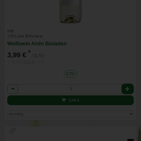
WBI
100% kbA BNN-Herst
Weißwein Airén Bioladen
*
3,99 €
/ 0,75 l
1 * 0,75 l (5,32 € / 1 l)
0,75 l
Anzahl
3,99
€