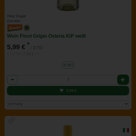
Peter Riegel
Demeter
Wein Pinot Grigio Osteria IGP weiß
*
5,99 €
/ 0.75 l
1 * 0.75 l (7,98 € / l)
0.75 l
Anzahl
5,99
€