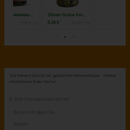
Oliven Kalamata-Oliven in Olivenöl
Oliven Grüne Amphissa-Oliven gewürzt ohne Lake
Oliven aus Kalamata schwarz ohne Stein / trocken mit Oregano
5,19 €
4,59 €
*
*
 € / kg
30,53 € / kg
2,62 € / 100 g
*
Alle Preise in Euro (€) inkl. gesetzlicher Mehrwertsteuer. Weitere
Informationen finden Sie
hier
.
© 2026 Chiemgau-Kiste gGmbH
Bio ist nicht gleich Bio
Kontakt