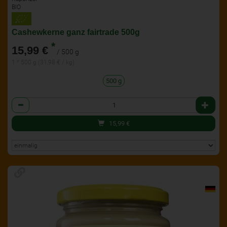
BIO
Cashewkerne ganz fairtrade 500g
*
15,99 €
/ 500 g
1 * 500 g (31,98 € / kg)
500 g
Anzahl
15,99
€