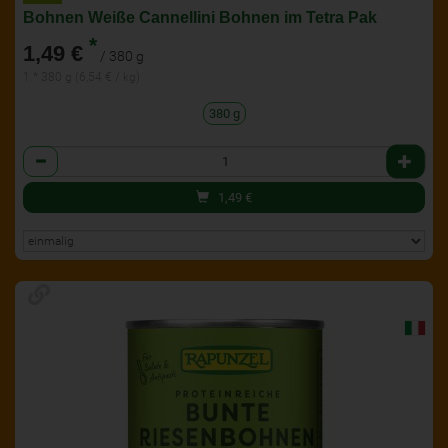
Bohnen Weiße Cannellini Bohnen im Tetra Pak
*
1,49 €
/ 380 g
1 * 380 g (6,54 € / kg)
380 g
Anzahl
1,49
€