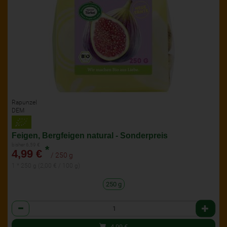
Rapunzel
DEM
Feigen, Bergfeigen natural - Sonderpreis
bisher 6,59 €
*
4,99 €
/ 250 g
1 * 250 g (2,00 € / 100 g)
250 g
Anzahl
4,99
€