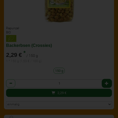
Rapunzel
BIO
Backerbsen (Crossies)
*
2,29 €
/ 150 g
1 * 150 g (1,53 € / 100 g)
150 g
Anzahl
2,29
€