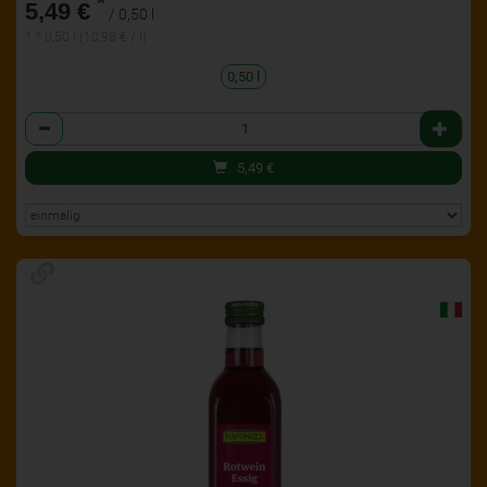
*
5,49 €
/ 0,50 l
1 * 0,50 l (10,98 € / l)
0,50 l
Anzahl
5,49
€