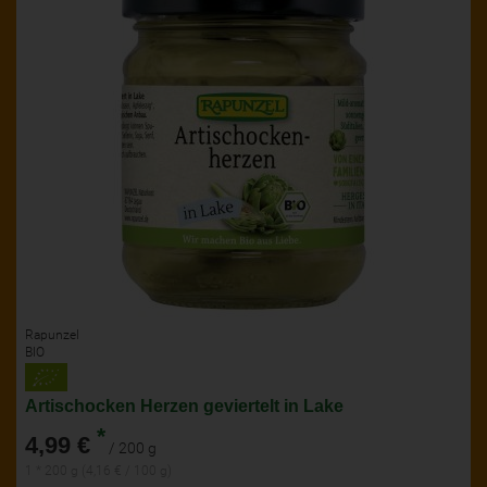
Rapunzel
BIO
Artischocken Herzen geviertelt in Lake
*
4,99 €
/ 200 g
1 * 200 g (4,16 € / 100 g)