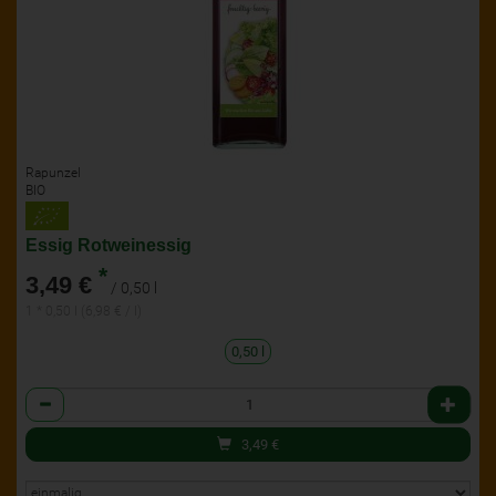
Rapunzel
BIO
Essig Rotweinessig
*
3,49 €
/ 0,50 l
1 * 0,50 l (6,98 € / l)
0,50 l
Anzahl
3,49
€