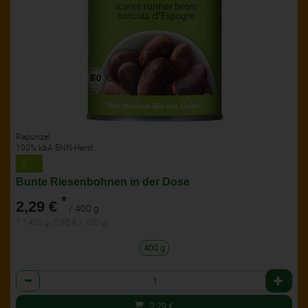
Rapunzel
100% kbA BNN-Herst
Bunte Riesenbohnen in der Dose
*
2,29 €
/ 400 g
1 * 400 g (0,95 € / 100 g)
400 g
Anzahl
2,29
€