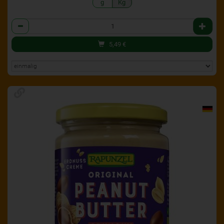
g
Kg
Anzahl
5,49
€