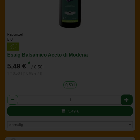
Rapunzel
BIO
Essig Balsamico Aceto di Modena
*
5,49 €
/ 0,50 l
1 * 0,50 l (10,98 € / l)
0,50 l
Anzahl
5,49
€