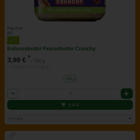
Rapunzel
BIO
Erdnussbutter Peanutbutter Crunchy
*
3,99 €
/ 250 g
1 * 250 g (1,60 € / 100 g)
250 g
Anzahl
3,99
€