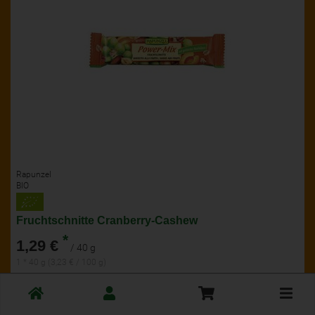
Rapunzel
BIO
Fruchtschnitte Cranberry-Cashew
*
1,29 €
/ 40 g
1 * 40 g (3,23 € / 100 g)
40 g
Toggle
cart