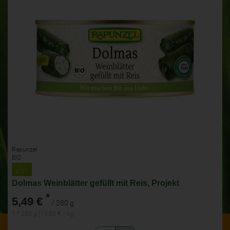
Rapunzel
BIO
Dolmas Weinblätter gefüllt mit Reis, Projekt
*
5,49 €
/ 280 g
1 * 280 g (19,60 € / kg)