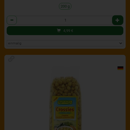
200 g
Anzahl
4,99
€