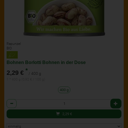
Rapunzel
BIO
Bohnen Borlotti Bohnen in der Dose
*
2,29 €
/ 400 g
1 * 400 g (0,92 € / 100 g)
400 g
Anzahl
2,29
€