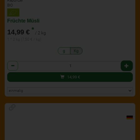
Rapunzel
BIO
Früchte Müsli
*
14,99 €
/ 2 kg
1 * 2 kg (7,50 € / kg)
g
Kg
Anzahl
14,99
€