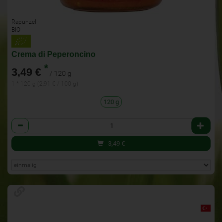
Rapunzel
BIO
Crema di Peperoncino
*
3,49 €
/ 120 g
1 * 120 g (2,91 € / 100 g)
120 g
Anzahl
3,49
€