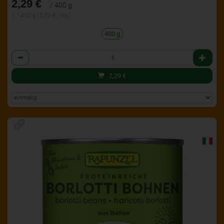
2,29 €
/ 400 g
1 * 400 g (5,73 € / kg)
400 g
Anzahl
2,29
€