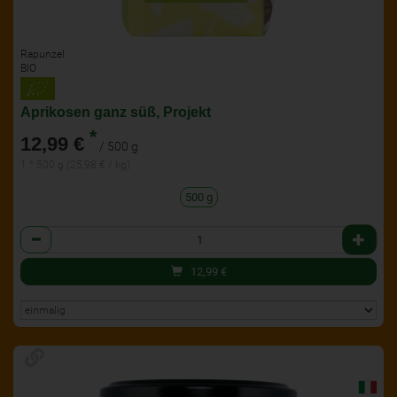
Rapunzel
BIO
Aprikosen ganz süß, Projekt
*
12,99 €
/ 500 g
1 * 500 g (25,98 € / kg)
500 g
Anzahl
12,99
€