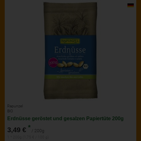
Rapunzel
BIO
Erdnüsse geröstet und gesalzen Papiertüte 200g
*
3,49 €
/ 200g
1 * 200g (1,75 € / 100 g)