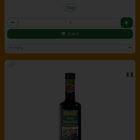
200g
Anzahl
3,49
€