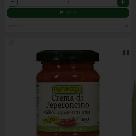
7,99
€