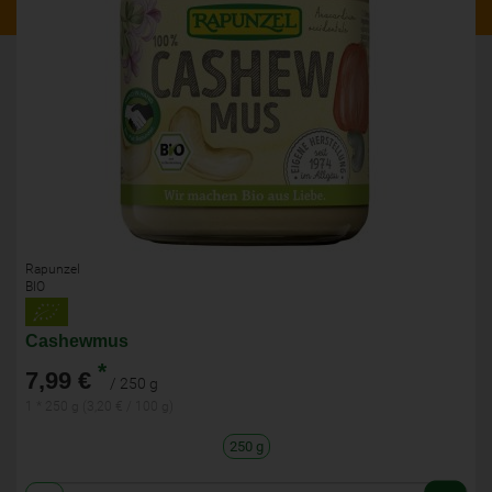
Rapunzel
BIO
Cashewmus
*
7,99 €
/ 250 g
1 * 250 g (3,20 € / 100 g)
250 g
Anzahl