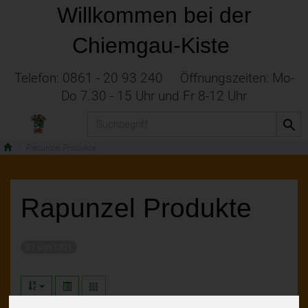
Willkommen bei der
Chiemgau-Kiste
Telefon: 0861 - 20 93 240 Öffnungszeiten: Mo-
Do 7.30 - 15 Uhr und Fr 8-12 Uhr
Produkt
Rapunzel Produkte
Rapunzel Produkte
87 von 1301