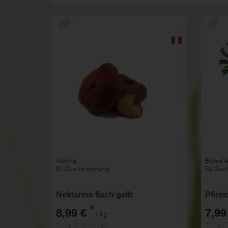
Weiling
Biohof A
EU-Öko-Verordnung
EU-Öko-
Nektarine flach gelb
Pfirsi
*
8,99 €
7,99
/ kg
1 * kg (8,99 € / kg)
1 * kg (7