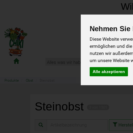
Wi
Telefon: 0861
Nehmen Sie I
Diese Website verwen
ermöglichen und die
nutzen wir außerde
Chiemgau-
um unsere Website we
Alles was wir haben:
Infos und Tipps
Kiste
Alle akzeptieren
Produkte
Obst
Steinobst
Steinobst
3 von 1301
Herstel