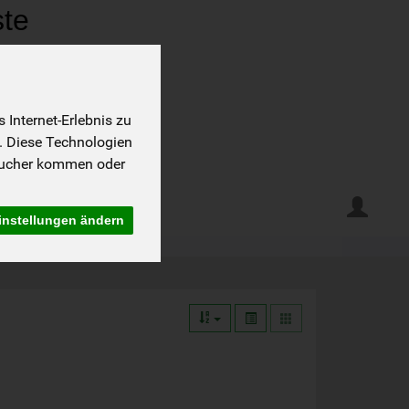
ste
nd Fr 8-12 Uhr
Internet-Erlebnis zu
. Diese Technologien
sucher kommen oder
 Programm
Rezepte
instellungen ändern